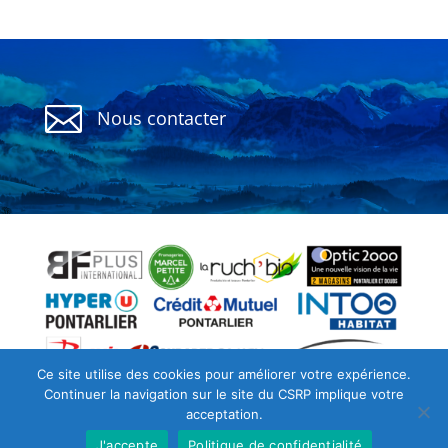

Nous contacter
Politique de confidentialité
CGU
Ce site utilise des cookies pour améliorer votre expérience.
Continuer la navigation sur le site du CSRP implique votre
Archives
acceptation.
J'accepte
Politique de confidentialité