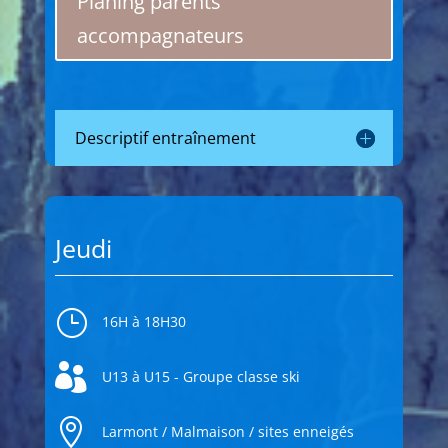
Planing parents
accompagnateurs
Descriptif entraînement
Jeudi
}
16H à 18H30

U13 à U15 - Groupe classe ski

Larmont / Malmaison / sites enneigés