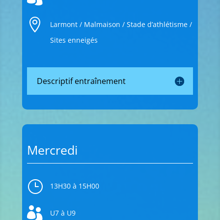

Larmont / Malmaison / Stade d’athlétisme /
Sites enneigés
Descriptif entraînement
Mercredi
}
13H30 à 15H00

U7 à U9