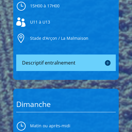
}
15H00 à 17H00

U11 à U13

Stade d’Arçon / La Malmaison
Descriptif entraînement
Dimanche
}
Matin ou après-midi