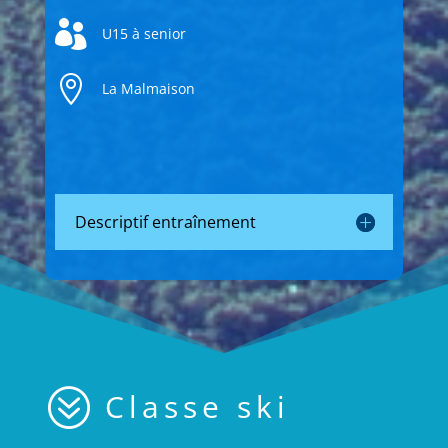

U15 à senior

La Malmaison
Descriptif entraînement
?
Classe ski