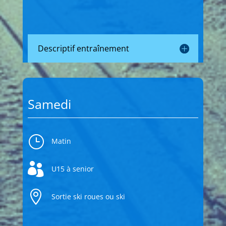
Descriptif entraînement
Samedi
}
Matin

U15 à senior

Sortie ski roues ou ski