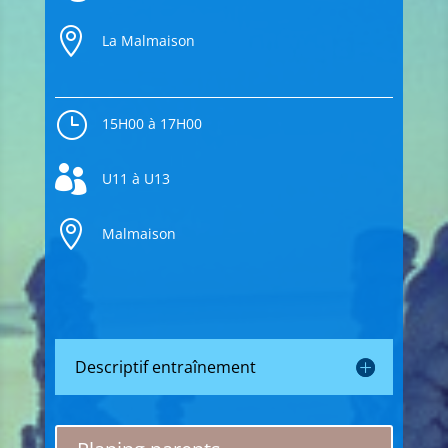

La Malmaison
}
15H00 à 17H00

U11 à U13

Malmaison
Descriptif entraînement