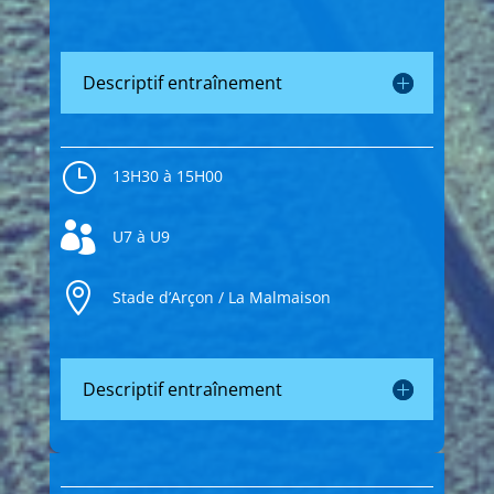
Descriptif entraînement
}
13H30 à 15H00

U7 à U9

Stade d’Arçon / La Malmaison
Descriptif entraînement