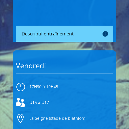
Descriptif entraînement
Vendredi
}
17H30 à 19H45

U15 à U17

La Seigne (stade de biathlon)