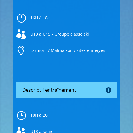
}
16H à 18H

U13 à U15 - Groupe classe ski

Larmont / Malmaison / sites enneigés
Descriptif entraînement
}
18H à 20H

U13 à senior