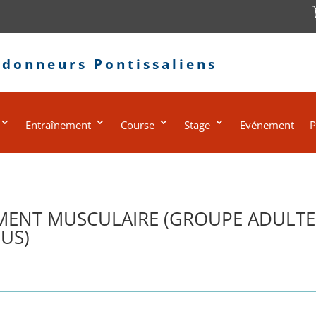
ndonneurs Pontissaliens
Entraînement
Course
Stage
Evénement
P
MENT MUSCULAIRE (GROUPE ADULTES
US)