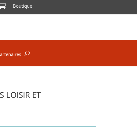

Boutique
artenaires
 LOISIR ET