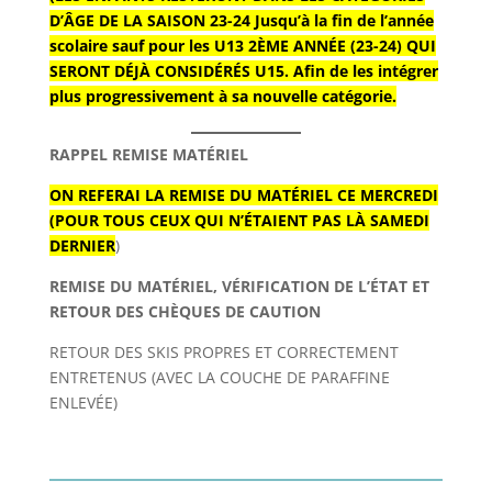
D’ÂGE DE LA SAISON 23-24 Jusqu’à la fin de l’année
scolaire sauf pour les U13 2ÈME ANNÉE (23-24) QUI
SERONT DÉJÀ CONSIDÉRÉS U15. Afin de les intégrer
plus progressivement à sa nouvelle catégorie.
RAPPEL REMISE MATÉRIEL
ON REFERAI LA REMISE DU MATÉRIEL CE MERCREDI
(POUR TOUS CEUX QUI N’ÉTAIENT PAS LÀ SAMEDI
DERNIER
)
REMISE DU MATÉRIEL, VÉRIFICATION DE L’ÉTAT ET
RETOUR DES CHÈQUES DE CAUTION
RETOUR DES SKIS PROPRES ET CORRECTEMENT
ENTRETENUS (AVEC LA COUCHE DE PARAFFINE
ENLEVÉE)