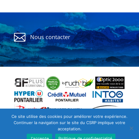

Nous contacter
Politique de confidentialité
CGU
Ce site utilise des cookies pour améliorer votre expérience.
Continuer la navigation sur le site du CSRP implique votre
Archives
acceptation.
J'accepte
Politique de confidentialité