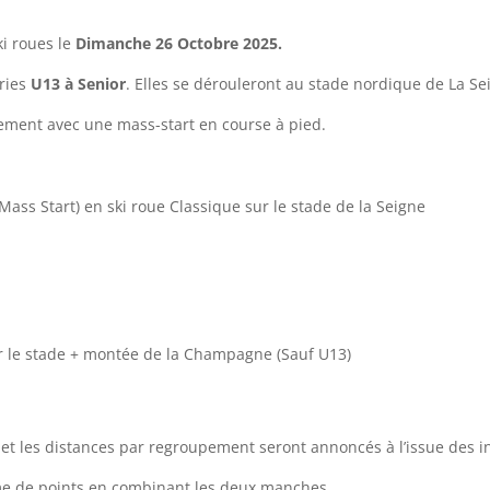
i roues le
Dimanche 26 Octobre 2025.
ories
U13 à Senior
. Elles se dérouleront au stade nordique de La Se
ement avec une mass-start en course à pied.
Mass Start) en ski roue Classique sur le stade de la Seigne
ur le stade + montée de la Champagne (Sauf U13)
et les distances par regroupement seront annoncés à l’issue des in
ème de points en combinant les deux manches.