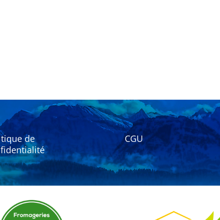
itique de
CGU
fidentialité