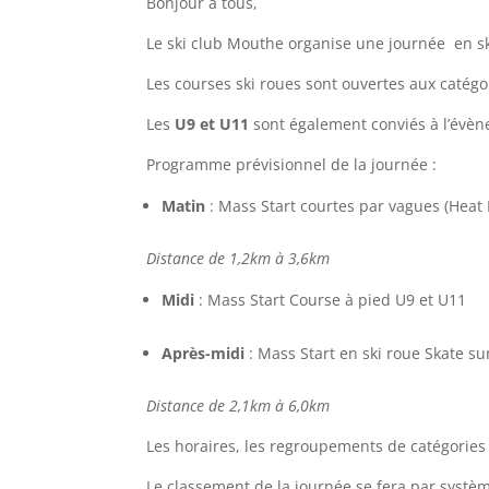
Bonjour à tous,
Le ski club Mouthe organise une journée en sk
Les courses ski roues sont ouvertes aux catég
Les
U9 et U11
sont également conviés à l’évèn
Programme prévisionnel de la journée :
Matin
: Mass Start courtes par vagues (Heat 
Distance de 1,2km à 3,6km
Midi
: Mass Start Course à pied U9 et U11
Après-midi
: Mass Start en ski roue Skate s
Distance de 2,1km à 6,0km
Les horaires, les regroupements de catégories 
Le classement de la journée se fera par syst