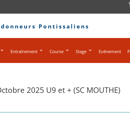
ndonneurs Pontissaliens
Entraînement
Course
Stage
Evénement
P
Octobre 2025 U9 et + (SC MOUTHE)
s