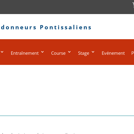
ndonneurs Pontissaliens
Entraînement
Course
Stage
Evénement
P