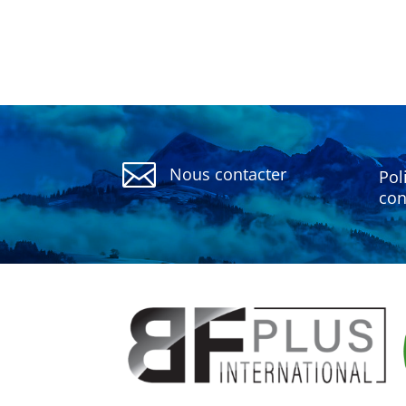

Nous contacter
Pol
con