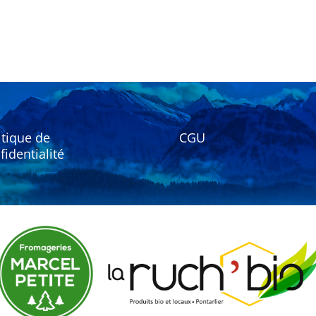
itique de
CGU
fidentialité